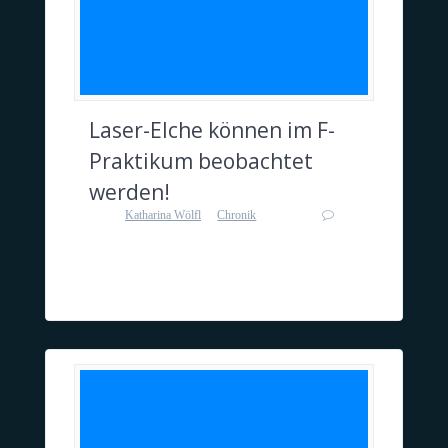
Laser-Elche können im F-
Praktikum beobachtet
werden!
von
Katharina Wölfl
in
Chronik
0
an 20. Januar 2016
Laser-Elche können im F-Praktikum
beobachtet werden!