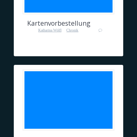
Kartenvorbestellung
von
Katharina Wölfl
in
Chronik
0
an 9. Dezember 2015
Kartenvorbestellung ist ab sofort möglich!