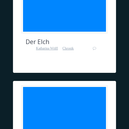
Der Elch
von
Katharina Wölfl
in
Chronik
0
an 13. Dezember 2015
Der Elch wurde gesichtet!