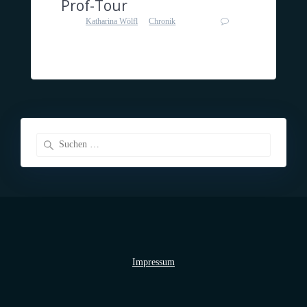
Prof-Tour
von
Katharina Wölfl
in
Chronik
0
an 3. Dezember 2015
Die Prof-Tour hat begonnen!
Suche
nach:
Impressum